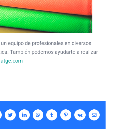
un equipo de profesionales en diversos
tica. También podemos ayudarte a realizar
atge.com
acebook
Twitter
LinkedIn
WhatsApp
Tumblr
Pinterest
Vk
Email