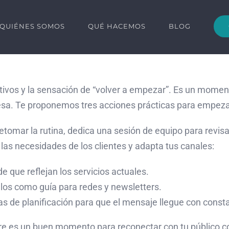
QUIÉNES SOMOS
QUÉ HACEMOS
BLOG
tivos y la sensación de “volver a empezar”. Es un momen
esa. Te proponemos tres acciones prácticas para empez
etomar la rutina, dedica una sesión de equipo para revisa
as necesidades de los clientes y adapta tus canales:
e que reflejan los servicios actuales.
zalos como guía para redes y newsletters.
 de planificación para que el mensaje llegue con const
e es un buen momento para reconectar con tu público con