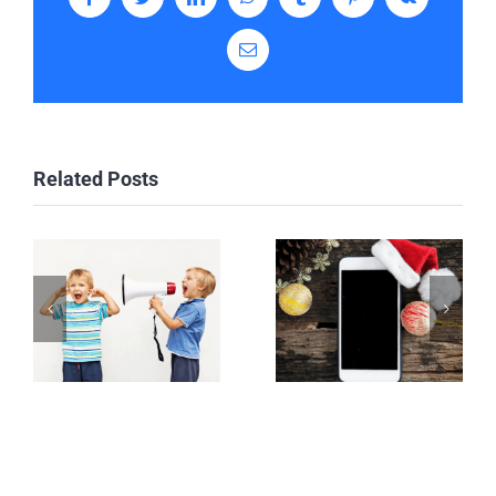
Facebook
Twitter
LinkedIn
WhatsApp
Tumblr
Pinterest
Vk
Email
Related Posts