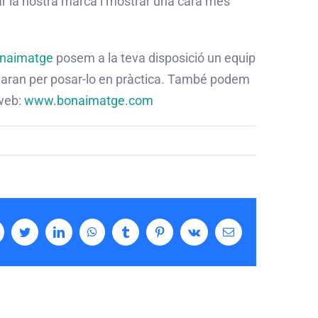
ar la nostra marca i mostrar una cara més
naimatge
posem a la teva disposició un equip
yaran per posar-lo en pràctica. També podem
 web:
www.bonaimatge.com
acebook
Twitter
LinkedIn
WhatsApp
Tumblr
Pinterest
Vk
Email: