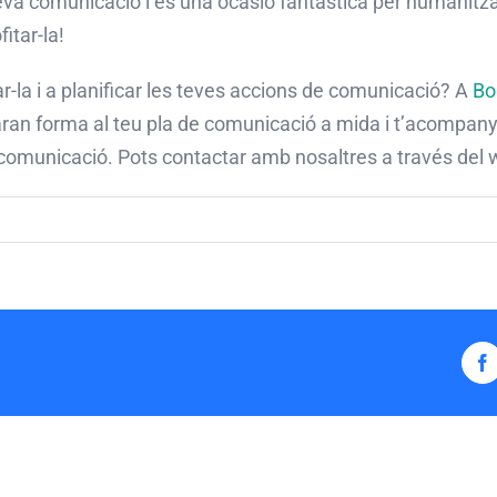
teva comunicació i és una ocasió fantàstica per humanitz
itar-la!
r-la i a planificar les teves accions de comunicació? A
Bo
aran forma al teu pla de comunicació a mida i t’acompan
 comunicació. Pots contactar amb nosaltres a través del
F