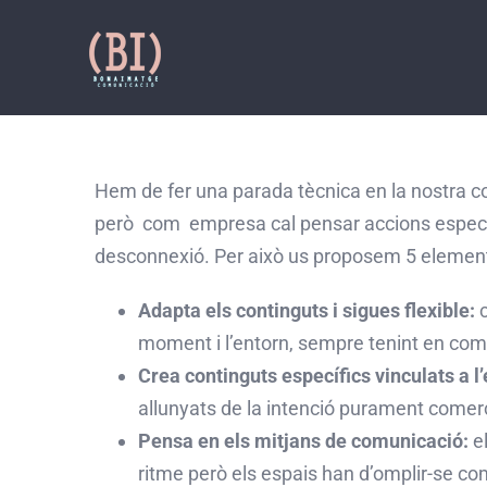
Skip
to
content
Hem de fer una parada tècnica en la nostra com
però com empresa cal pensar accions específiq
desconnexió. Per això us proposem 5 elements
Adapta els continguts i sigues flexible:
c
moment i l’entorn, sempre tenint en comp
Crea continguts específics vinculats a l’
allunyats de la intenció purament comerc
Pensa en els mitjans de comunicació:
el
ritme però els espais han d’omplir-se co