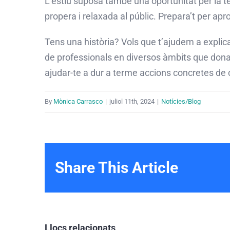
L’estiu suposa també una oportunitat per la 
propera i relaxada al públic. Prepara’t per aprof
Tens una història? Vols que t’ajudem a explica
de professionals en diversos àmbits que don
ajudar-te a dur a terme accions concretes de
By
Mònica Carrasco
|
juliol 11th, 2024
|
Notícies/Blog
Share This Article
Llocs relacionats