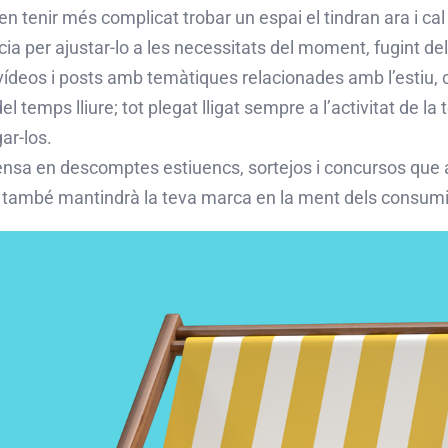
en tenir més complicat trobar un espai el tindran ara i ca
ícia per ajustar-lo a les necessitats del moment, fugint de
ídeos i posts amb temàtiques relacionades amb l’estiu, com 
l temps lliure; tot plegat lligat sempre a l’activitat de 
ar-los.
sa en descomptes estiuencs, sortejos i concursos que a
e també mantindrà la teva marca en la ment dels consumi