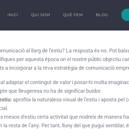
INICI
QUI SOM
QUÈ FEM
BLOG
unicació al llarg de l’estiu? La resposta és no. Pot baixa
ues per aquesta època on el nostre públic objectiu canvi
 a incorporar a la teva estratègia de comunicació empre
al adaptar el contingut de valor i posar-hi molta imaginac
te que lleugeresa no ha de significar buidor.
estiu:
aprofita la naturalesa visual de l’estiu i aposta pel
ial.
s mesos d’estiu certa activitat que nodreix de manera ha
m la resta de l’any. Per tant, lluny del que pugui sembla