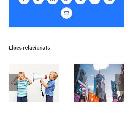
Facebook
Twitter
LinkedIn
WhatsApp
Tumblr
Pinterest
Vk
Email:
Llocs relacionats