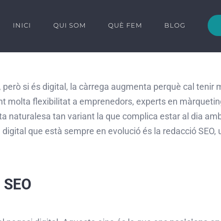
INICI
QUI SOM
QUÈ FEM
BLOG
, però si és digital, la càrrega augmenta perquè cal teni
nt molta flexibilitat a emprenedors, experts en màrqueting
ta naturalesa tan variant la que complica estar al dia am
g digital que està sempre en evolució és la redacció
SEO
,
ó
SEO