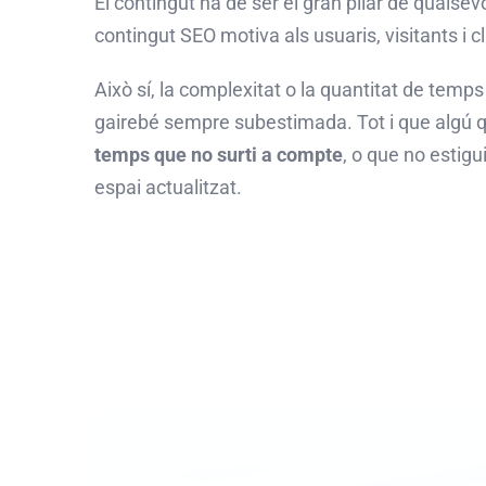
El contingut ha de ser el gran pilar de qualsev
contingut
SEO
motiva als usuaris, visitants i 
Això sí, la complexitat o la quantitat de tem
gairebé sempre subestimada. Tot i que algú q
temps que no surti a compte
, o que no estigu
espai actualitzat.