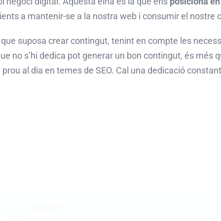
ol negoci digital. Aquesta eina és la que ens
posiciona en
clients a mantenir-se a la nostra web i consumir el nostre 
ps que suposa crear contingut, tenint en compte les neces
ue no s’hi dedica pot generar un bon contingut, és més 
i prou al dia en temes de
SEO
. Cal una dedicació constan