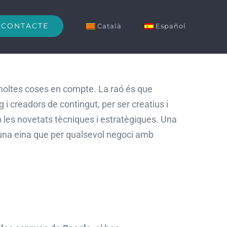
CONTACTE
Català
Español
r moltes coses en compte. La raó és que
 i creadors de contingut, per ser creatius i
b les novetats tècniques i estratègiques. Una
 una eina que per qualsevol negoci amb