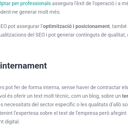
Optar per professionals
assegura l’èxit de l’operació i a 
odent-ne generar molt més.
SEO
pot assegurar l’
optimització i posicionament
, també 
ualitzacions del
SEO
i pot generar continguts de qualitat,
 internament
ó es pot fer de forma interna, sense haver de contractar el
 vol és oferir un text molt tècnic, com un blog, sobre un
te
ecessitats del sector específic o les qualitats d’allò sobr
tenint l’expertesa sobre el text de l’empresa però afegi
t digital.