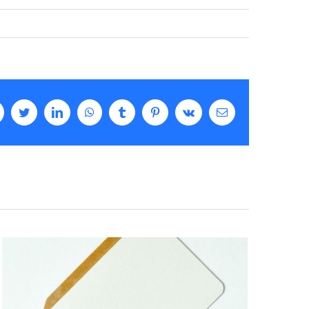
acebook
Twitter
LinkedIn
WhatsApp
Tumblr
Pinterest
Vk
Email: